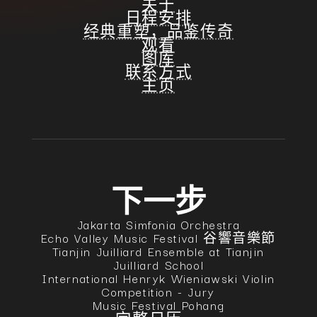
关于
日程安排
经典重塑，品鉴传奇
观看
图库
联系方式
主页
下一步
Jakarta Simfonia Orchestra
Echo Valley Music Festival 谷響音樂節
Tianjin Juilliard Ensemble at Tianjin
Juilliard School
International Henryk Wieniawski Violin
Competition - Jury
Music Festival Pohang